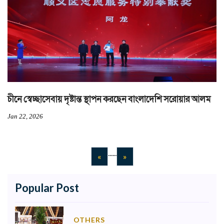
চীনে স্বেচ্ছাসেবায় দৃষ্টান্ত স্থাপন করছেন বাংলাদেশি সরোয়ার আলম
Jan 22, 2026
...
...
Previous
Next
«
»
Popular Post
OTHERS